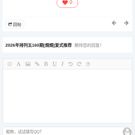
0
回帖
2026年排列五160期[烔烔]复式推荐
期待您的回复！