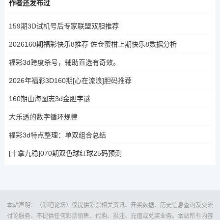
作者还发布过
159期3D试机号后专家联盟双胆推荐
2026160期福彩快乐8推荐 佐仓蜜柑上期快乐8数据分析
福彩3d跨度杀号，辅助直选有奇效。
2026年福彩3D160期[心在流浪]胆码推荐
160期山海图志3d金胆字谜
大乐透的数字循环规律
福彩3d特点整理：单双组合总结
[十拿九稳]070期双色球红球25码预测
本站声明：（彩吧论坛）仅提供彩票相关资讯、开奖数据、历史信息查询及交流
讨论服务，不提供任何彩票销售、代购、投注、充值或兑奖业务。本站所有内容