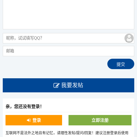
我要发帖
亲，您还没有登录！
登录
立即注册
互联网不是法外之地且有记忆，请理性发帖/提问/回复！建议注册登录后使用