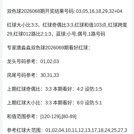
双色球2026068期开奖结果号码: 03,05,16,18,29,32+04
红球大小比3:3，红球奇偶比3:3,红球和值103点,红球跨度
29,红球012路比2:1:3，蓝球:小号,偶号,1路号码
专家唐淼淼双色球2026069期看好红球：
龙头号码参考：01,02,03
凤尾号码参考：30,31,33
上期红球奇偶比：3:3 本期看好：4:2 设防:1:5
上期红球大小比：3:3 本期看好：6:0 设防:5:1
和值范围参考：[120-129],[80-89]
参考红球大范围：01,02,04,10,11,12,13,17,18,24,25,27,3