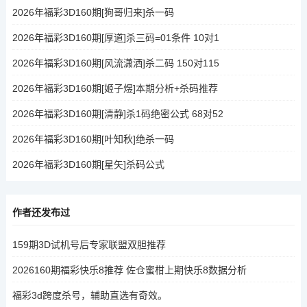
2026年福彩3D160期[狗哥归来]杀一码
2026年福彩3D160期[厚道]杀三码=01条件 10对1
2026年福彩3D160期[风流潇洒]杀二码 150对115
2026年福彩3D160期[姬子煜]本期分析+杀码推荐
2026年福彩3D160期[清静]杀1码绝密公式 68对52
2026年福彩3D160期[叶知秋]绝杀一码
2026年福彩3D160期[星矢]杀码公式
作者还发布过
159期3D试机号后专家联盟双胆推荐
2026160期福彩快乐8推荐 佐仓蜜柑上期快乐8数据分析
福彩3d跨度杀号，辅助直选有奇效。