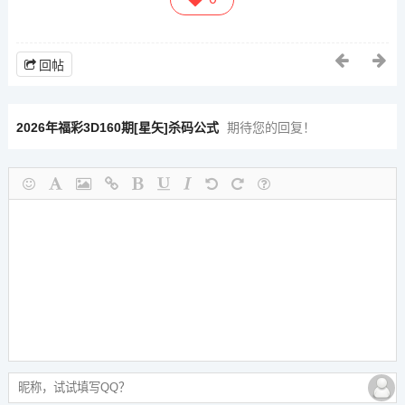
回帖
2026年福彩3D160期[星矢]杀码公式
期待您的回复！