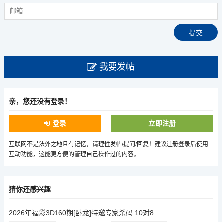
我要发帖
亲，您还没有登录！
登录
立即注册
互联网不是法外之地且有记忆，请理性发帖/提问/回复！建议注册登录后使用
互动功能，这能更方便的管理自己操作过的内容。
猜你还感兴趣
2026年福彩3D160期[卧龙]特邀专家杀码 10对8