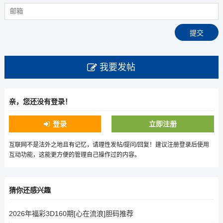
我要发帖
亲，您还没有登录！
登录
立即注册
互联网不是法外之地且有记忆，请理性发帖/提问/回复！建议注册登录后使用
互动功能，这能更方便的管理自己操作过的内容。
猜你还感兴趣
2026年福彩3D160期[心在流浪]胆码推荐