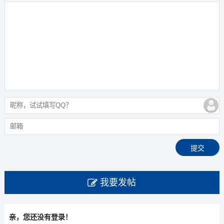
我要发帖
亲，您还没有登录！