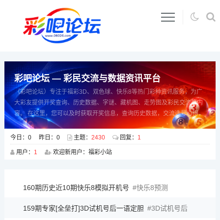
彩吧论坛 — 彩民交流与数据资讯平台
（彩吧论坛）专注于福彩3D、双色球、快乐8等热门彩种资讯服务，为广
大彩友提供开奖查询、历史数据、字谜、藏机图、走势图及彩民交流等内
容。 在这里，您可以及时获取开奖信息，查询历史数据，交流选号心得，
与全国彩友共同分享经验与乐趣。
今日：
0
昨日：
0
主题：
2430
回复：
1
用户：
1
欢迎新用户：
福彩小站
160期历史近10期快乐8模拟开机号
快乐8预测
159期专家[全垒打]3D试机号后一语定胆
3D试机号后