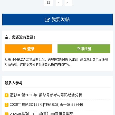
11
›
››
我要发帖
亲，您还没有登录！
登录
立即注册
互联网不是法外之地且有记忆，请理性发帖/提问/回复！建议注册登录后使用
互动功能，这能更方便的管理自己操作过的内容。
最多人参与
福彩3D第2026年1期杀号参考与号码趋势分析
1
2026年福彩3D155期[神秘嘉宾]杀一码 58对46
2
2026年排列三156期[意江南]直组号推荐
3